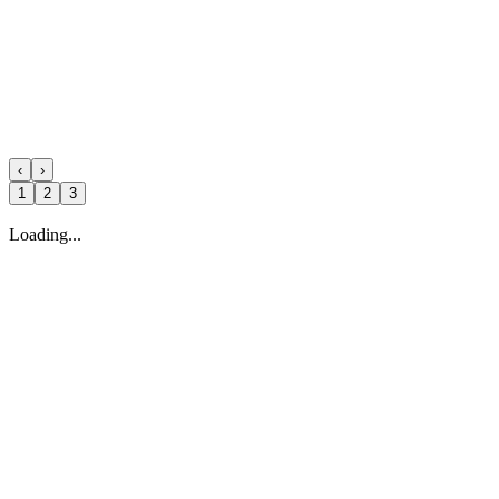
‹
›
1
2
3
Loading...