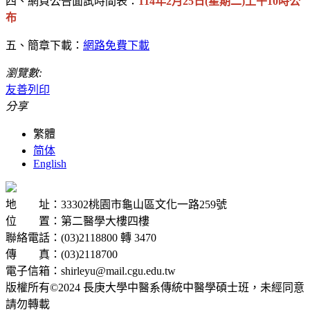
四、網頁公告面試時間表：
114年2月25日(星期二)上午10時公
布
五、簡章下載：
網路免費下載
瀏覽數:
友善列印
分享
繁體
简体
English
地 址：33302桃園市龜山區文化一路259號
位 置：第二醫學大樓四樓
聯絡電話：(03)2118800 轉 3470
傳 真：(03)2118700
電子信箱：shirleyu@mail.cgu.edu.tw
版權所有©2024 長庚大學中醫系傳統中醫學碩士班，未經同意
請勿轉載