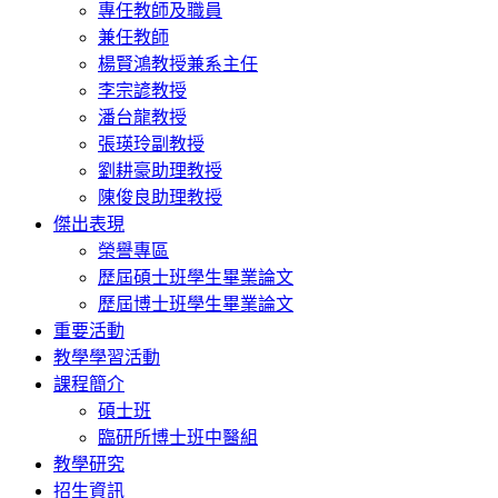
專任教師及職員
兼任教師
楊賢鴻教授兼系主任
李宗諺教授
潘台龍教授
張瑛玲副教授
劉耕豪助理教授
陳俊良助理教授
傑出表現
榮譽專區
歷屆碩士班學生畢業論文
歷屆博士班學生畢業論文
重要活動
教學學習活動
課程簡介
碩士班
臨研所博士班中醫組
教學研究
招生資訊