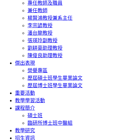
專任教師及職員
兼任教師
楊賢鴻教授兼系主任
李宗諺教授
潘台龍教授
張瑛玲副教授
劉耕豪助理教授
陳俊良助理教授
傑出表現
榮譽專區
歷屆碩士班學生畢業論文
歷屆博士班學生畢業論文
重要活動
教學學習活動
課程簡介
碩士班
臨研所博士班中醫組
教學研究
招生資訊