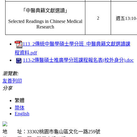
「中醫典籍文獻選讀」
2
週五
13:10
Selected Readings in Chinese Medical
Research
113_2傳統中醫學碩士學分班_中醫典籍文獻選讀課
程資料.pdf
113-2傳醫碩士推廣學分班課程報名表(校外身分).doc
瀏覽數:
友善列印
分享
繁體
简体
English
地 址：33302桃園市龜山區文化一路259號