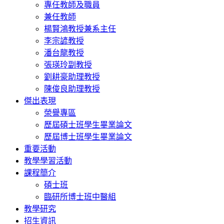
專任教師及職員
兼任教師
楊賢鴻教授兼系主任
李宗諺教授
潘台龍教授
張瑛玲副教授
劉耕豪助理教授
陳俊良助理教授
傑出表現
榮譽專區
歷屆碩士班學生畢業論文
歷屆博士班學生畢業論文
重要活動
教學學習活動
課程簡介
碩士班
臨研所博士班中醫組
教學研究
招生資訊