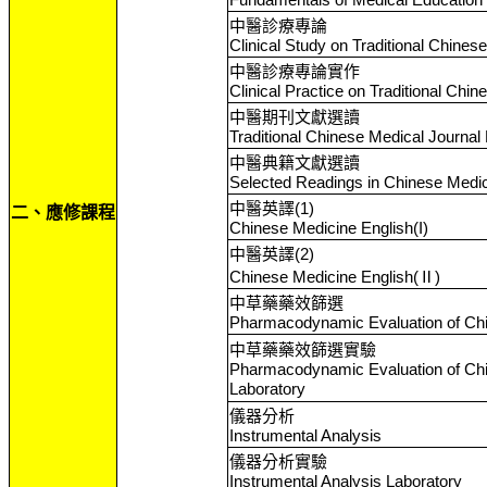
中醫診療專論
Clinical Study on Traditional Chines
中醫診療專論實作
Clinical Practice on Traditional Chi
中醫期刊文獻選讀
Traditional Chinese Medical Journal
中醫典籍文獻選讀
Selected Readings in Chinese Medi
中醫英譯(1)
二、應修課程
Chinese Medicine English(I)
中醫英譯(2)
Chinese Medicine English(Ⅱ)
中草藥藥效篩選
Pharmacodynamic Evaluation of Ch
中草藥藥效篩選實驗
Pharmacodynamic Evaluation of Ch
Laboratory
儀器分析
Instrumental Analysis
儀器分析實驗
Instrumental Analysis Laboratory